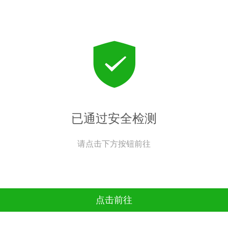
已通过安全检测
请点击下方按钮前往
点击前往